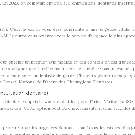
 En 2023, on comptait environ 350 chirurgiens-dentistes inscrits 
 (15). C’est le cas si vous êtes confronté à une urgence vitale,
 SAMU pourra vous orienter vers le service d’urgence le plus appr
pour obtenir un premier avis médical et des conseils en cas d’urge
t de souligner que la téléconsultation ne remplace pas un examen ph
re orienté vers un dentiste de garde. Plusieurs plateformes propo
du Conseil National de l’Ordre des Chirurgiens-Dentistes.
nsultation dentaire)
abinet, y compris le week-end et les jours fériés. Vérifiez si SOS
nsultations. Cette option peut être intéressante si vous avez des di
priorité pour les urgences dentaires, sauf dans les cas les plus gra
 vous présentez une infection sévère avec des complications, vous