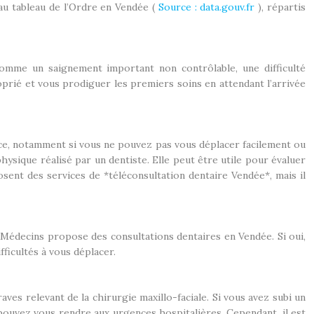
au tableau de l’Ordre en Vendée (
Source : data.gouv.fr
), répartis
 comme un saignement important non contrôlable, une difficulté
oprié et vous prodiguer les premiers soins en attendant l’arrivée
nce, notamment si vous ne pouvez pas vous déplacer facilement ou
ysique réalisé par un dentiste. Elle peut être utile pour évaluer
sent des services de *téléconsultation dentaire Vendée*, mais il
 Médecins propose des consultations dentaires en Vendée. Si oui,
fficultés à vous déplacer.
ves relevant de la chirurgie maxillo-faciale. Si vous avez subi un
 pouvez vous rendre aux urgences hospitalières. Cependant, il est