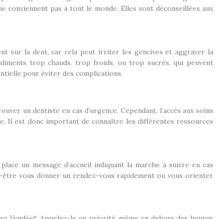
 ne conviennent pas à tout le monde. Elles sont déconseillées aux
nt sur la dent, car cela peut irriter les gencives et aggraver la
liments trop chauds, trop froids, ou trop sucrés, qui peuvent
ntielle pour éviter des complications.
trouver un dentiste en cas d’urgence. Cependant, l’accès aux soins
e. Il est donc important de connaître les différentes ressources
 place un message d’accueil indiquant la marche à suivre en cas
ut-être vous donner un rendez-vous rapidement ou vous orienter
aire Vendée*. Appelez-le en priorité, même en dehors des heures