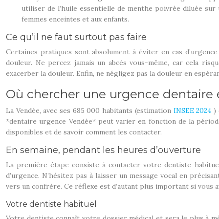
utiliser de l’huile essentielle de menthe poivrée diluée su
femmes enceintes et aux enfants.
Ce qu’il ne faut surtout pas faire
Certaines pratiques sont absolument à éviter en cas d’urgence de
douleur. Ne percez jamais un abcès vous-même, car cela risqu
exacerber la douleur. Enfin, ne négligez pas la douleur en espéra
Où chercher une urgence dentaire e
La Vendée, avec ses 685 000 habitants (estimation
INSEE 2024
)
*dentaire urgence Vendée* peut varier en fonction de la période
disponibles et de savoir comment les contacter.
En semaine, pendant les heures d’ouverture
La première étape consiste à contacter votre dentiste habituel
d’urgence. N’hésitez pas à laisser un message vocal en précis
vers un confrère. Ce réflexe est d’autant plus important si vous 
Votre dentiste habituel
Votre dentiste connaît votre dossier médical et sera le plus à