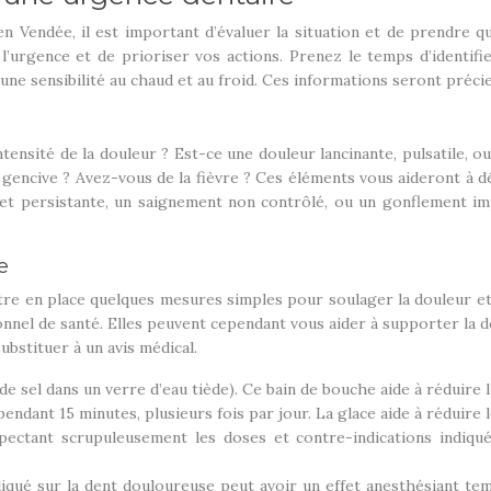
en Vendée, il est important d’évaluer la situation et de prendr
’urgence et de prioriser vos actions. Prenez le temps d’identifier
 sensibilité au chaud et au froid. Ces informations seront préci
nsité de la douleur ? Est-ce une douleur lancinante, pulsatile, ou
a gencive ? Avez-vous de la fièvre ? Ces éléments vous aideront à 
et persistante, un saignement non contrôlé, ou un gonflement imp
e
tre en place quelques mesures simples pour soulager la douleur et
nnel de santé. Elles peuvent cependant vous aider à supporter la do
ubstituer à un avis médical.
 de sel dans un verre d’eau tiède). Ce bain de bouche aide à réduire 
pendant 15 minutes, plusieurs fois par jour. La glace aide à réduire 
pectant scrupuleusement les doses et contre-indications indiqu
qué sur la dent douloureuse peut avoir un effet anesthésiant tem