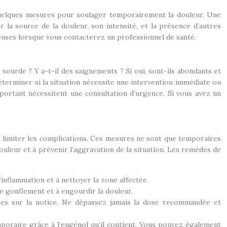
e quelques mesures pour soulager temporairement la douleur. Une
 la source de la douleur, son intensité, et la présence d’autres
euses lorsque vous contacterez un professionnel de santé.
 sourde ? Y a-t-il des saignements ? Si oui, sont-ils abondants et
déterminer si la situation nécessite une intervention immédiate ou
ortant nécessitent une consultation d’urgence. Si vous avez un
 limiter les complications. Ces mesures ne sont que temporaires
uleur et à prévenir l’aggravation de la situation. Les remèdes de
l’inflammation et à nettoyer la zone affectée.
le gonflement et à engourdir la douleur.
ées sur la notice. Ne dépassez jamais la dose recommandée et
poraire grâce à l’eugénol qu’il contient. Vous pouvez également