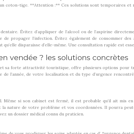
r un coton-tige. **Attention :** Ces solutions sont temporaires et
ntaire. Évitez d’appliquer de l’alcool ou de l’aspirine directeme
e de propager l’infection. Évitez également de consommer des a
nt qu’elle disparaisse d’elle-même. Une consultation rapide est esse
n vendée ? les solutions concrètes
 et sa forte attractivité touristique, offre plusieurs options pour 
 de l’année, de votre localisation et du type d’urgence rencontré
. Même si son cabinet est fermé, il est probable qu’il ait mis en
ant la nature de votre problème et vos coordonnées. Il pourra pe
avez un dossier médical connu du praticien.
 même de vous prodiguer les soins adaptés en cas d’ *urgence dent