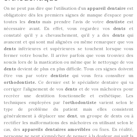
On ne peut pas dire que l’utilisation d’un
appareil dentaire
est
obligatoire dès les premiers signes de manque d’espace pour
toutes les
dents
mais prendre l’avis de votre
dentiste
est
nécessaire avant. En effet, vous regardez vos
dents
et
constaté qu’il y a chevauchement, qu’il y a des
dents
qui
avancent et qui sont mal alignées ou même remarquer que vos
dents
inférieures et supérieures se touchent lorsque vous
fermer votre bouche. Il arrive parfois que vous trouviez des
soucis lors de la mastication ou même que le nettoyage de vos
dents
devient de plus en plus difficile. Tous ces signes doivent
être vus par votre
dentiste
qui vous fera consulter un
orthodontiste.
Ce dernier est le spécialiste dentaire qui va
corriger l’alignement de vos
dents
et de vos mâchoires pour
recréer une dentition fonctionnelle et esthétique. Les
techniques employées par l’
orthodontiste
varient selon le
type de problème du patient mais elles consistent
généralement à déplacer une
dent
, un groupe de dents ou à
rectifier les malformations des mâchoires en utilisant selon le
cas, des
appareils dentaires amovibles
ou fixes. En réalité,
personne ne peut s’empêcher de penser à la douleur qui suit la