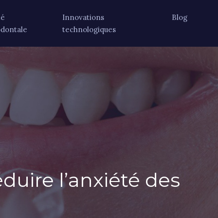
té
Innovations
Blog
odontale
technologiques
duire l’anxiété des