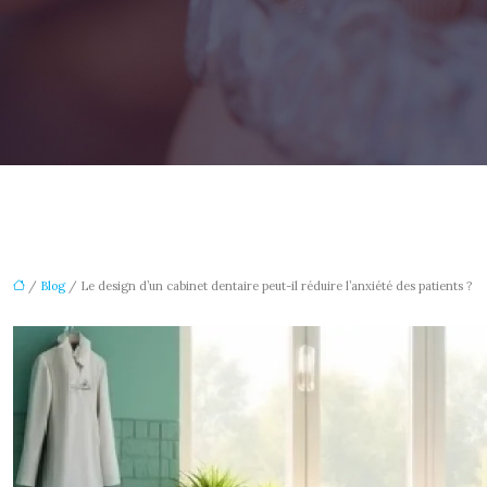
/
Blog
/ Le design d’un cabinet dentaire peut-il réduire l’anxiété des patients ?