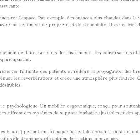
assurante.
tructurer l’espace. Par exemple, des nuances plus chaudes dans la
voir un sentiment de propreté et de tranquillité. Il est crucial d
onnement dentaire. Les sons des instruments, les conversations et l
space apaisant.
préserver l’intimité des patients et réduire la propagation des b
ténuer les réverbérations et créer une atmosphère plus feutrée. C
désirables.
être psychologique. Un mobilier ergonomique, conçu pour soutenir
rnes offrent des systèmes de support lombaire ajustables et des a
aises hautes) permettent à chaque patient de choisir la position qu
positifs électroniques, offrant des distractions bienvenues.