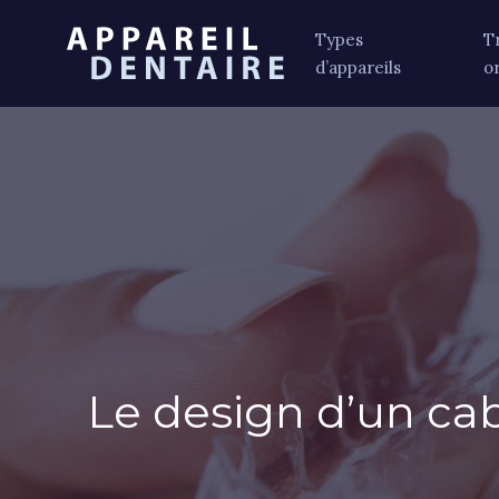
Types
T
d’appareils
o
Le design d’un cab