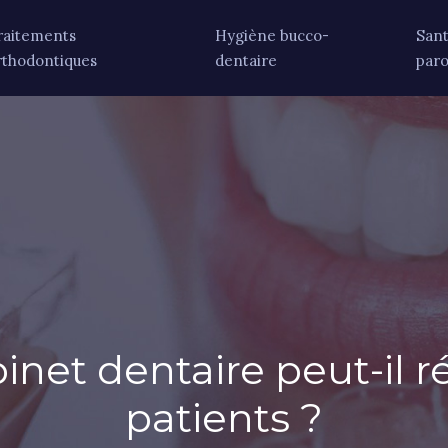
raitements
Hygiène bucco-
San
rthodontiques
dentaire
par
inet dentaire peut-il ré
patients ?