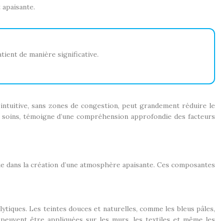
t apaisante.
ent de manière significative.
 intuitive, sans zones de congestion, peut grandement réduire le
e de soins, témoigne d’une compréhension approfondie des facteurs
ique dans la création d’une atmosphère apaisante. Ces composantes
lytiques. Les teintes douces et naturelles, comme les bleus pâles,
 peuvent être appliquées sur les murs, les textiles et même les