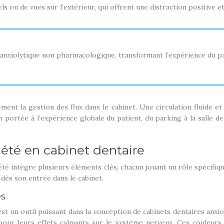
ls ou de vues sur l’extérieur, qui offrent une distraction positive e
xiolytique non pharmacologique, transformant l’expérience du pati
ent la gestion des flux dans le cabinet. Une circulation fluide et
on portée à l’expérience globale du patient, du parking à la sall
iété en cabinet dentaire
xiété intègre plusieurs éléments clés, chacun jouant un rôle spécif
 dès son entrée dans le cabinet.
es
st un outil puissant dans la conception de cabinets dentaires anxio
s pour leurs effets calmants sur le système nerveux. Ces couleurs